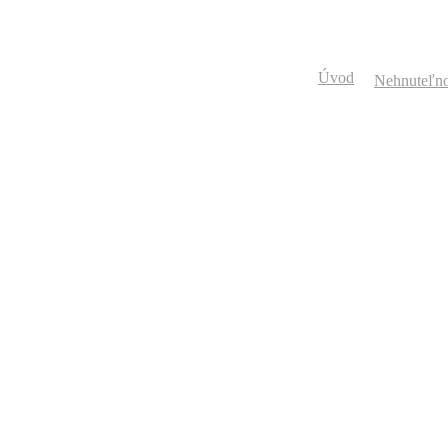
Úvod
Nehnuteľno