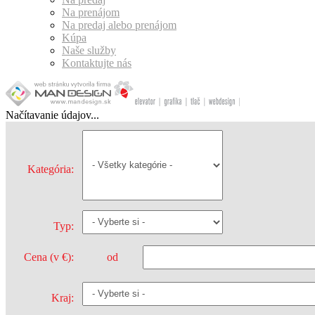
Na prenájom
Na predaj alebo prenájom
Kúpa
Naše služby
Kontaktujte nás
Načítavanie údajov...
Kategória:
Typ:
Cena (v €):
od
Kraj: