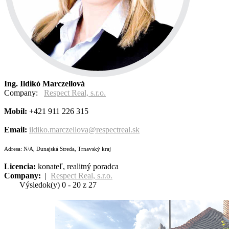
Ing. Ildikó Marczellová
Company:
Respect Real, s.r.o.
Mobil:
+421 911 226 315
Email:
ildiko.marczellova@respectreal.sk
Adresa: N/A, Dunajská Streda, Trnavský kraj
Licencia:
konateľ, realitný poradca
Company:
|
Respect Real, s.r.o.
Výsledok(y) 0 - 20 z 27