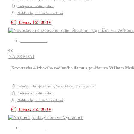
Kategória:
Rodinný dom
Maklér:
Ing. Ildikó Marczellová
Cena:
165 000 €
Kód: RR1223
NA PREDAJ
Novostavba 4-izbového rodinného domu s garážou vo Veľkom Mede
Lokalita:
Dunajská Streda, Velký Meder, Trnavský kraj
Kategória:
Rodinný dom
Maklér:
Ing. Ildikó Marczellová
Cena:
255 000 €
Kód: RR1222