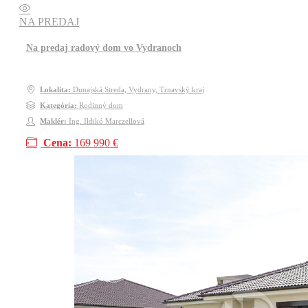
NA PREDAJ
Na predaj radový dom vo Vydranoch
Lokalita:
Dunajská Streda, Vydrany, Trnavský kraj
Kategória:
Rodinný dom
Maklér:
Ing. Ildikó Marczellová
Cena:
169 990 €