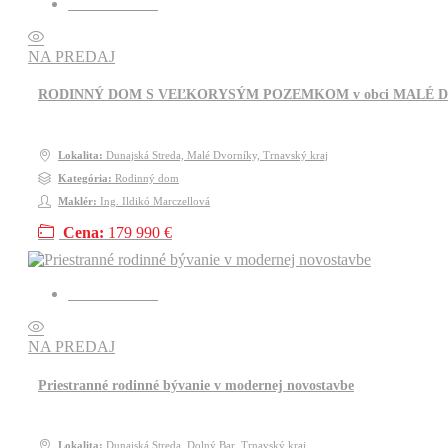
Kód: RR1225
NA PREDAJ
RODINNÝ DOM S VEĽKORYSÝM POZEMKOM v obci MALÉ 
Lokalita:
Dunajská Streda, Malé Dvorníky, Trnavský kraj
Kategória:
Rodinný dom
Maklér:
Ing. Ildikó Marczellová
Cena:
179 990 €
Kód: RR1224
NA PREDAJ
Priestranné rodinné bývanie v modernej novostavbe
Lokalita:
Dunajská Streda, Dolný Bar, Trnavský kraj