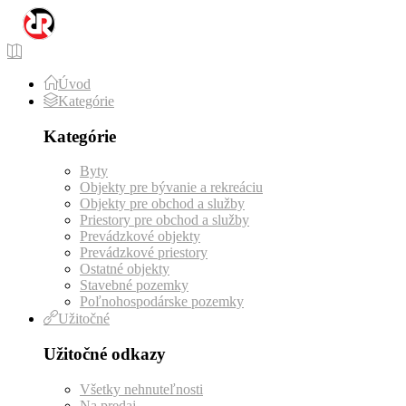
Úvod
Kategórie
Kategórie
Byty
Objekty pre bývanie a rekreáciu
Objekty pre obchod a služby
Priestory pre obchod a služby
Prevádzkové objekty
Prevádzkové priestory
Ostatné objekty
Stavebné pozemky
Poľnohospodárske pozemky
Užitočné
Užitočné odkazy
Všetky nehnuteľnosti
Na predaj