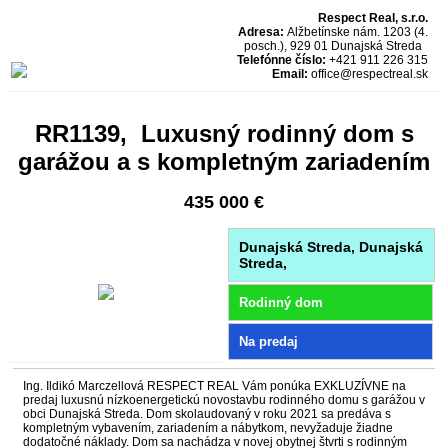
Respect Real, s.r.o.
Adresa:
Alžbetínske nám. 1203 (4.
posch.), 929 01 Dunajská Streda
Telefónne číslo:
+421 911 226 315
Email:
office@respectreal.sk
RR1139, Luxusný rodinný dom s
garážou a s kompletným zariadením
435 000 €
Dunajská Streda, Dunajská
Streda,
Rodinný dom
Na predaj
Ing. Ildikó Marczellová RESPECT REAL Vám ponúka EXKLUZÍVNE na
predaj luxusnú nízkoenergetickú novostavbu rodinného domu s garážou v
obci Dunajská Streda. Dom skolaudovaný v roku 2021 sa predáva s
kompletným vybavením, zariadením a nábytkom, nevyžaduje žiadne
dodatočné náklady. Dom sa nachádza v novej obytnej štvrti s rodinným