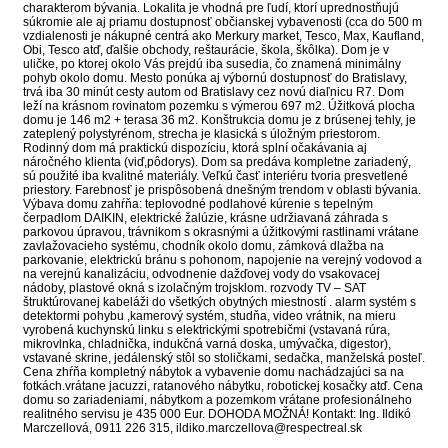
charakterom bývania. Lokalita je vhodná pre ľudí, ktorí uprednostňujú
súkromie ale aj priamu dostupnosť občianskej vybavenosti (cca do 500 m
vzdialenosti je nákupné centrá ako Merkury market, Tesco, Max, Kaufland,
Obi, Tesco atď, ďalšie obchody, reštaurácie, škola, škôlka). Dom je v
uličke, po ktorej okolo Vás prejdú iba susedia, čo znamená minimálny
pohyb okolo domu. Mesto ponúka aj výbornú dostupnosť do Bratislavy,
trvá iba 30 minút cesty autom od Bratislavy cez novú diaľnicu R7. Dom
leží na krásnom rovinatom pozemku s výmerou 697 m2. Úžitková plocha
domu je 146 m2 + terasa 36 m2. Konštrukcia domu je z brúsenej tehly, je
zateplený polystyrénom, strecha je klasická s úložným priestorom.
Rodinný dom má praktickú dispozíciu, ktorá splní očakávania aj
náročného klienta (viď,pôdorys). Dom sa predáva kompletne zariadený,
sú použité iba kvalitné materiály. Veľkú časť interiéru tvoria presvetlené
priestory. Farebnosť je prispôsobená dnešným trendom v oblasti bývania.
Výbava domu zahŕňa: teplovodné podlahové kúrenie s tepelným
čerpadlom DAIKIN, elektrické žalúzie, krásne udržiavaná záhrada s
parkovou úpravou, trávnikom s okrasnými a úžitkovými rastlinami vrátane
zavlažovacieho systému, chodník okolo domu, zámková dlažba na
parkovanie, elektrickú bránu s pohonom, napojenie na verejný vodovod a
na verejnú kanalizáciu, odvodnenie dažďovej vody do vsakovacej
nádoby, plastové okná s izolačným trojsklom. rozvody TV – SAT
štruktúrovanej kabeláži do všetkých obytných miestností . alarm systém s
detektormi pohybu ,kamerový systém, studňa, video vrátnik, na mieru
vyrobená kuchynskú linku s elektrickými spotrebičmi (vstavaná rúra,
mikrovlnka, chladnička, indukčná varná doska, umývačka, digestor),
vstavané skrine, jedálenský stôl so stoličkami, sedačka, manželská posteľ.
Cena zhŕňa kompletný nábytok a vybavenie domu nachádzajúci sa na
fotkách.vrátane jacuzzi, ratanového nábytku, robotickej kosačky atď. Cena
domu so zariadeniami, nábytkom a pozemkom vrátane profesionálneho
realitného servisu je 435 000 Eur. DOHODA MOŽNÁ! Kontakt: Ing. Ildikó
Marczellová, 0911 226 315, ildiko.marczellova@respectreal.sk