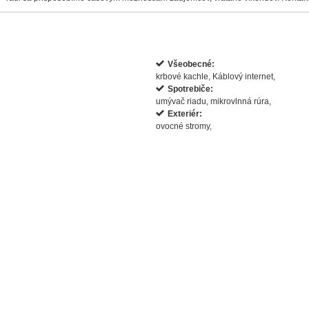
Všeobecné:
krbové kachle, Káblový internet,
Spotrebiče:
umývač riadu, mikrovlnná rúra,
Exteriér:
ovocné stromy,