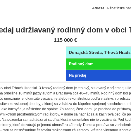
Adresa:
Alžbetínske ná
daj udržiavaný rodinný dom v obci
115 000 €
Dunajská Streda, Trhová Hrads
Rodinný dom
Na predaj
v obci Trhová Hradská. 3-izbový rodinný dom je tehlový, situovaný v príjemnej uli
á približne 10 minút jazdy autom a Bratislava cca 40–45 minút. Rodinný dom bol 
o umožňuje jej okamžité využívanie alebo rekonštrukciu podľa vlastných predstáv
áva zo vstupnej chodby, z ktorej sa vchádza do kúpeľne spojenej s technickou mi
ila ako kuchyňa, a následne do spálne. Zo zadnej časti domu je prechod do prísta
novým kotlom prostredníctvom radiátorov. V dome sa nachádza aj kachľová pec, čo 
e). Na pozemku sa nachádza aj studňa, ktorá momentálne nie je využívaná. Pod kuc
tromy, ktoré dotvárajú príjemnú atmosféru záhrady. Dom sa predáva so zariadením, 
– radi sa prispôsobíme časovým možnostiam záujemcov, vrátane víkendov. Kontakt: