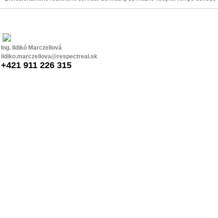
Ing. Ildikó Marczellová
ildiko.marczellova@respectreal.sk
+421 911 226 315