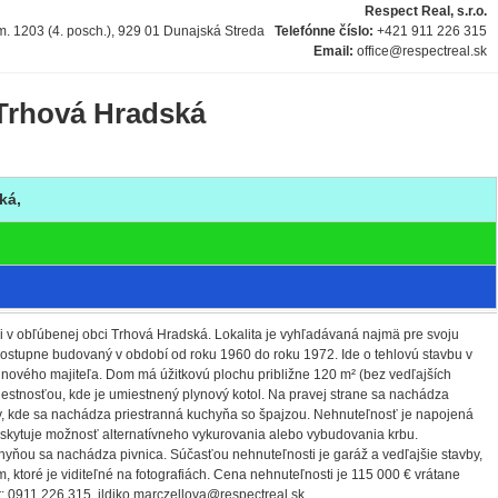
Respect Real, s.r.o.
m. 1203 (4. posch.), 929 01 Dunajská Streda
Telefónne číslo:
+421 911 226 315
Email:
office@respectreal.sk
 Trhová Hradská
ká,
ci v obľúbenej obci Trhová Hradská. Lokalita je vyhľadávaná najmä pre svoju
postupne budovaný v období od roku 1960 do roku 1972. Ide o tehlovú stavbu v
 nového majiteľa. Dom má úžitkovú plochu približne 120 m² (bez vedľajších
estnosťou, kde je umiestnený plynový kotol. Na pravej strane sa nachádza
vby, kde sa nachádza priestranná kuchyňa so špajzou. Nehnuteľnosť je napojená
poskytuje možnosť alternatívneho vykurovania alebo vybudovania krbu.
hyňou sa nachádza pivnica. Súčasťou nehnuteľnosti je garáž a vedľajšie stavby,
ktoré je viditeľné na fotografiách. Cena nehnuteľnosti je 115 000 € vrátane
 0911 226 315, ildiko.marczellova@respectreal.sk.