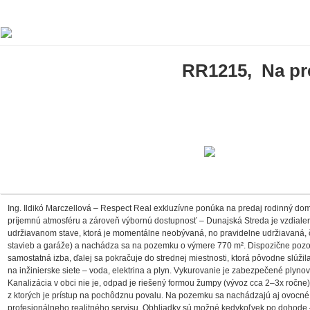
RR1215, Na pre
Ing. Ildikó Marczellová – Respect Real exkluzívne ponúka na predaj rodinný dom 
príjemnú atmosféru a zároveň výbornú dostupnosť – Dunajská Streda je vzdialen
udržiavanom stave, ktorá je momentálne neobývaná, no pravidelne udržiavaná, č
stavieb a garáže) a nachádza sa na pozemku o výmere 770 m². Dispozične pozost
samostatná izba, ďalej sa pokračuje do strednej miestnosti, ktorá pôvodne slúž
na inžinierske siete – voda, elektrina a plyn. Vykurovanie je zabezpečené ply
Kanalizácia v obci nie je, odpad je riešený formou žumpy (vývoz cca 2–3x ročn
z ktorých je prístup na pochôdznu povalu. Na pozemku sa nachádzajú aj ovocné s
profesionálneho realitného servisu. Obhliadky sú možné kedykoľvek po dohode 