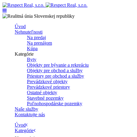
Úvod
Nehnuteľnosti
Na predaj
Na prenájom
Kúpa
Kategórie
Byty
Objekty pre bývanie a rekreáciu
Objekty pre obchod a služby
Priestory pre obchod a služby
Prevádzkové objekty
Prevádzkové priestory
Ostatné objekty
Stavebné pozemky
Poľnohospodárske pozemky
Naše služby
Kontaktujte nás
Úvod
Kategórie