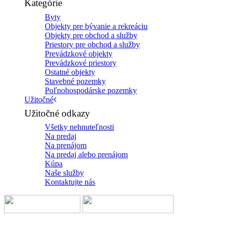
Kategórie
Byty
Objekty pre bývanie a rekreáciu
Objekty pre obchod a služby
Priestory pre obchod a služby
Prevádzkové objekty
Prevádzkové priestory
Ostatné objekty
Stavebné pozemky
Poľnohospodárske pozemky
Užitočné
Užitočné odkazy
Všetky nehnuteľnosti
Na predaj
Na prenájom
Na predaj alebo prenájom
Kúpa
Naše služby
Kontaktujte nás