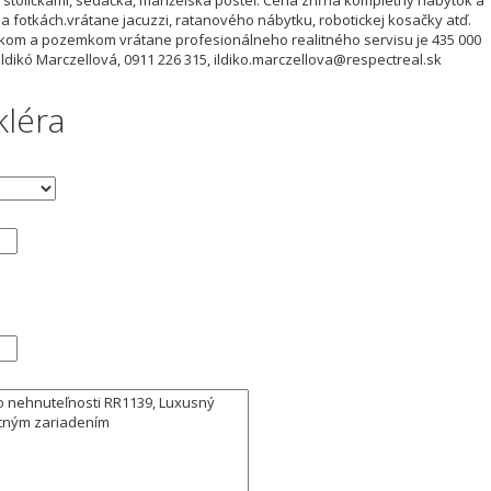
 fotkách.vrátane jacuzzi, ratanového nábytku, robotickej kosačky atď.
kom a pozemkom vrátane profesionálneho realitného servisu je 435 000
ldikó Marczellová, 0911 226 315, ildiko.marczellova@respectreal.sk
kléra