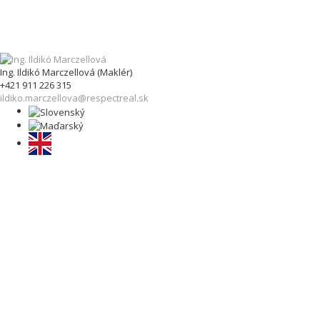
Ing. Ildikó Marczellová (Maklér)
+421 911 226 315
ildiko.marczellova@respectreal.sk