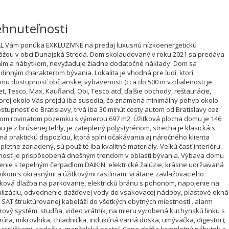
ehnuteľnosti
EAL Vám ponúka EXKLUZÍVNE na predaj luxusnú nízkoenergetickú
žou v obci Dunajská Streda. Dom skolaudovaný v roku 2021 sa predáva
ím a nábytkom, nevyžaduje žiadne dodatočné náklady. Dom sa
odinným charakterom bývania. Lokalita je vhodná pre ľudí, ktorí
mu dostupnosť občianskej vybavenosti (cca do 500 m vzdialenosti je
 Tesco, Max, Kaufland, Obi, Tesco atď, ďalšie obchody, reštaurácie,
 ktorej okolo Vás prejdú iba susedia, čo znamená minimálny pohyb okolo
upnosť do Bratislavy, trvá iba 30 minút cesty autom od Bratislavy cez
snom rovinatom pozemku s výmerou 697 m2. Úžitková plocha domu je 146
 je z brúsenej tehly, je zateplený polystyrénom, strecha je klasická s
 praktickú dispozíciu, ktorá splní očakávania aj náročného klienta
etne zariadený, sú použité iba kvalitné materiály. Veľkú časť interiéru
ebnosť je prispôsobená dnešným trendom v oblasti bývania. Výbava domu
nie s tepelným čerpadlom DAIKIN, elektrické žalúzie, krásne udržiavaná
ikom s okrasnými a úžitkovými rastlinami vrátane zavlažovacieho
ková dlažba na parkovanie, elektrickú bránu s pohonom, napojenie na
lizáciu, odvodnenie dažďovej vody do vsakovacej nádoby, plastové okná
– SAT štruktúrovanej kabeláži do všetkých obytných miestností . alarm
ový systém, studňa, video vrátnik, na mieru vyrobená kuchynskú linku s
 rúra, mikrovlnka, chladnička, indukčná varná doska, umývačka, digestor),
o stoličkami, sedačka, manželská posteľ. Cena zhŕňa kompletný nábytok a