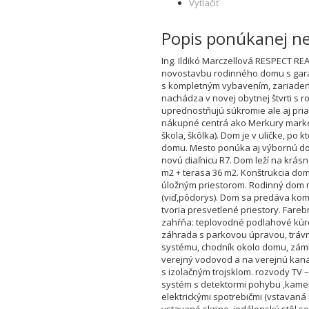
Vytlačiť
Popis ponúkanej n
Ing. Ildikó Marczellová RESPECT R
novostavbu rodinného domu s gará
s kompletným vybavením, zariaden
nachádza v novej obytnej štvrti s r
uprednostňujú súkromie ale aj pria
nákupné centrá ako Merkury market,
škola, škôlka). Dom je v uličke, po
domu. Mesto ponúka aj výbornú dost
novú diaľnicu R7. Dom leží na krá
m2 + terasa 36 m2. Konštrukcia domu
úložným priestorom. Rodinný dom má
(viď,pôdorys). Dom sa predáva kompl
tvoria presvetlené priestory. Far
zahŕňa: teplovodné podlahové kúre
záhrada s parkovou úpravou, trávn
systému, chodník okolo domu, zám
verejný vodovod a na verejnú kana
s izolačným trojsklom. rozvody TV 
systém s detektormi pohybu ,kamer
elektrickými spotrebičmi (vstavaná
vstavané skrine, jedálenský stôl s