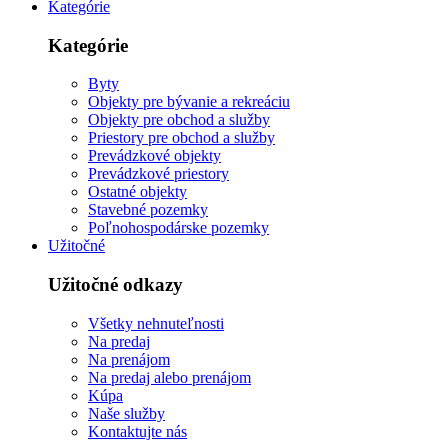
Kategórie
Kategórie
Byty
Objekty pre bývanie a rekreáciu
Objekty pre obchod a služby
Priestory pre obchod a služby
Prevádzkové objekty
Prevádzkové priestory
Ostatné objekty
Stavebné pozemky
Poľnohospodárske pozemky
Užitočné
Užitočné odkazy
Všetky nehnuteľnosti
Na predaj
Na prenájom
Na predaj alebo prenájom
Kúpa
Naše služby
Kontaktujte nás