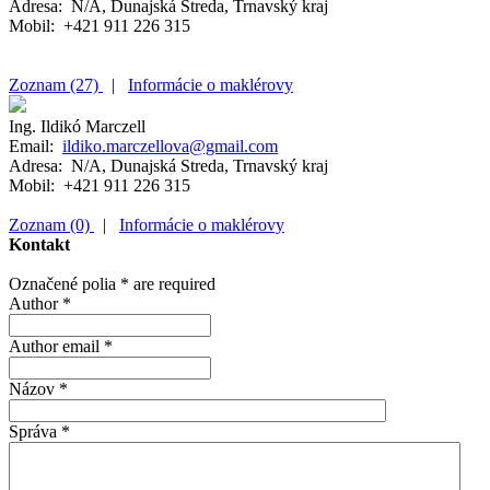
Adresa: N/A, Dunajská Streda, Trnavský kraj
Mobil: +421 911 226 315
Zoznam (27)
|
Informácie o maklérovy
Ing. Ildikó Marczell
Email:
ildiko.marczellova@gmail.com
Adresa: N/A, Dunajská Streda, Trnavský kraj
Mobil: +421 911 226 315
Zoznam (0)
|
Informácie o maklérovy
Kontakt
Označené polia
*
are required
Author
*
Author email
*
Názov
*
Správa
*