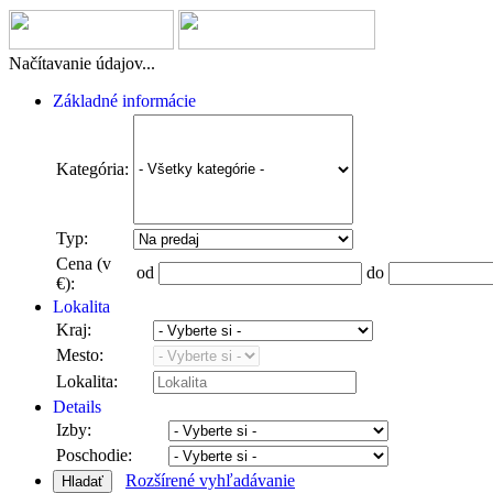
Načítavanie údajov...
Základné informácie
Kategória:
Typ:
Cena (v
od
do
€):
Lokalita
Kraj:
Mesto:
Lokalita:
Details
Izby:
Poschodie:
Rozšírené vyhľadávanie
Hladať