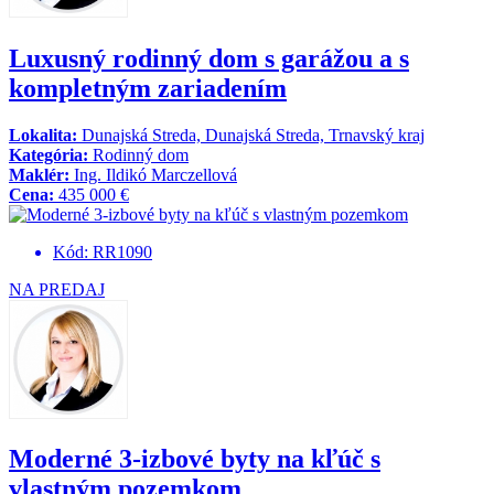
Luxusný rodinný dom s garážou a s
kompletným zariadením
Lokalita:
Dunajská Streda, Dunajská Streda, Trnavský kraj
Kategória:
Rodinný dom
Maklér:
Ing. Ildikó Marczellová
Cena:
435 000 €
Kód: RR1090
NA PREDAJ
Moderné 3-izbové byty na kľúč s
vlastným pozemkom