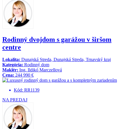
Rodinný dvojdom s garážou v širšom
centre
Lokalita:
Dunajská Streda, Dunajská Streda, Trnavský kraj
Kategória:
Rodinný dom
Maklér:
Ing. Ildikó Marczellová
Cena:
244 990 €
Kód: RR1139
NA PREDAJ