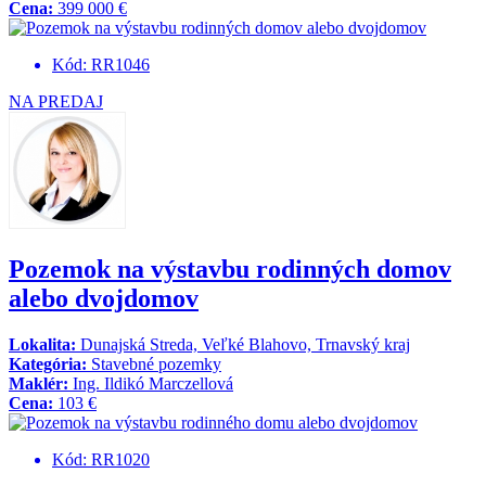
Cena:
399 000 €
Kód: RR1046
NA PREDAJ
Pozemok na výstavbu rodinných domov
alebo dvojdomov
Lokalita:
Dunajská Streda, Veľké Blahovo, Trnavský kraj
Kategória:
Stavebné pozemky
Maklér:
Ing. Ildikó Marczellová
Cena:
103 €
Kód: RR1020