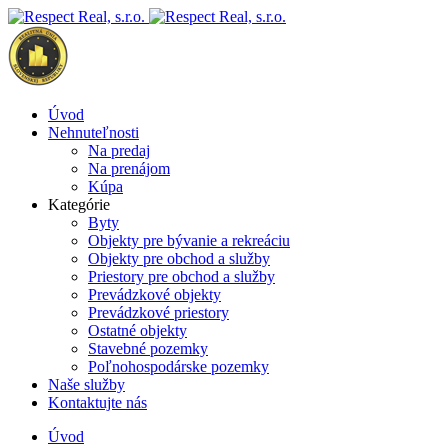
Úvod
Nehnuteľnosti
Na predaj
Na prenájom
Kúpa
Kategórie
Byty
Objekty pre bývanie a rekreáciu
Objekty pre obchod a služby
Priestory pre obchod a služby
Prevádzkové objekty
Prevádzkové priestory
Ostatné objekty
Stavebné pozemky
Poľnohospodárske pozemky
Naše služby
Kontaktujte nás
Úvod