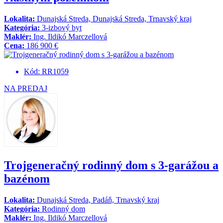
Lokalita:
Dunajská Streda, Dunajská Streda, Trnavský kraj
Kategória:
3-izbový byt
Maklér:
Ing. Ildikó Marczellová
Cena:
186 900 €
Kód: RR1059
NA PREDAJ
Trojgeneračný rodinný dom s 3-garážou a
bazénom
Lokalita:
Dunajská Streda, Padáň, Trnavský kraj
Kategória:
Rodinný dom
Maklér:
Ing. Ildikó Marczellová