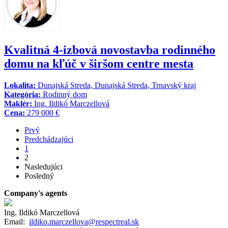
Kvalitná 4-izbová novostavba rodinného
domu na kľúč v širšom centre mesta
Lokalita:
Dunajská Streda, Dunajská Streda, Trnavský kraj
Kategória:
Rodinný dom
Maklér:
Ing. Ildikó Marczellová
Cena:
279 000 €
Prvý
Predchádzajúci
1
2
Nasledujúci
Posledný
Company's agents
Ing. Ildikó Marczellová
Email:
ildiko.marczellova@respectreal.sk