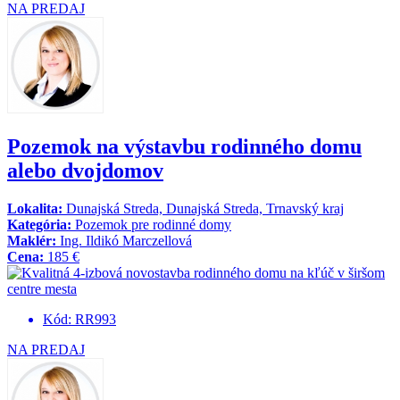
NA PREDAJ
Pozemok na výstavbu rodinného domu
alebo dvojdomov
Lokalita:
Dunajská Streda, Dunajská Streda, Trnavský kraj
Kategória:
Pozemok pre rodinné domy
Maklér:
Ing. Ildikó Marczellová
Cena:
185 €
Kód: RR993
NA PREDAJ